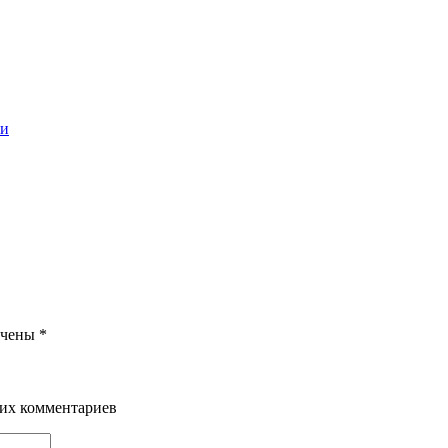
ечены
*
щих комментариев