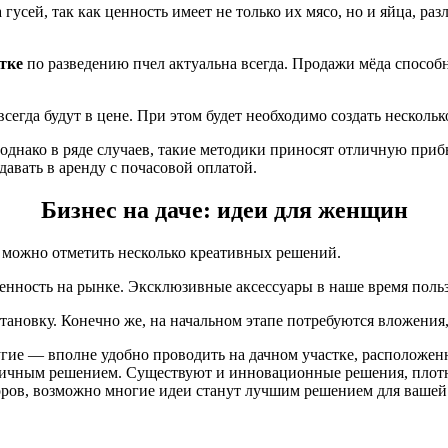
сей, так как ценность имеет не только их мясо, но и яйца, ра
стке
по разведению пчел актуальна всегда. Продажи мёда способ
егда будут в цене. При этом будет необходимо создать нескольк
 однако в ряде случаев, такие методики приносят отличную при
давать в аренду с почасовой оплатой.
Бизнес на даче: идеи для женщин
 можно отметить несколько креативных решений.
нность на рынке. Эксклюзивные аксессуары в наше время польз
ановку. Конечно же, на начальном этапе потребуются вложения,
угие — вполне удобно проводить на дачном участке, расположе
личным решением. Существуют и инновационные решения, плотн
оров, возможно многие идеи станут лучшим решением для вашей