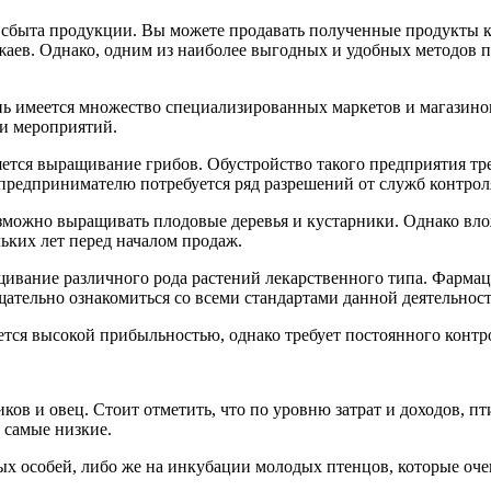
сбыта продукции. Вы можете продавать полученные продукты к
ев. Однако, одним из наиболее выгодных и удобных методов п
нь имеется множество специализированных маркетов и магазино
и мероприятий.
яется выращивание грибов. Обустройство такого предприятия тр
предпринимателю потребуется ряд разрешений от служб контроля
возможно выращивать плодовые деревья и кустарники. Однако вл
ьких лет перед началом продаж.
ивание различного рода растений лекарственного типа. Фармац
щательно ознакомиться со всеми стандартами данной деятельнос
ется высокой прибыльностью, однако требует постоянного конт
ков и овец. Стоит отметить, что по уровню затрат и доходов, 
 самые низкие.
х особей, либо же на инкубации молодых птенцов, которые оче