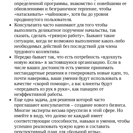
определенной программы, знакомство с новейшими ее
обновлениями и безграничное терпение, чтобы
«натаскивать» «чайников», хотя бы до уровня
продвинутого пользователя.
Консультанта часто нанимают для того чтобы
выполнить деликатное поручение начальства, так
сказать, сделать «грязную работу». Бывают такие
ситуации, когда не возможно выполнение каких-либо
необходимых действий без последствий для члена
трудового коллектива.
Нередко бывает так, что есть потребность «вдохнуть
новую жизнь» в застоявшуюся организацию. Если в
числе ваших достоинств есть умение принимать
нестандартные решения и генерировать новые идеи, то,
почти наверняка, ваши умения будут использовать в
качестве «скорой помощи», а вас клиенты будут
«передавать из рук в руки», как панацею от
неэффективной работы.
Еще одна задача, для решения которой часто
приглашают консультантов – создание нового бизнеса.
Многие эксперты весьма преуспели в этой сфере. Но
имейте в виду, что далеко не каждый имеет
соответствующие способности, навыки и умения, чтобы
успешно реализовать чужую идею и составить
перспективный план для «большой игры».