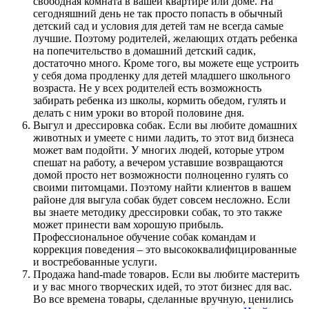
свободная комната в вашей квартире или доме. На
сегодняшний день не так просто попасть в обычный
детский сад и условия для детей там не всегда самые
лучшие. Поэтому родителей, желающих отдать ребенка
на попечительство в домашний детский садик,
достаточно много. Кроме того, вы можете еще устроить
у себя дома продленку для детей младшего школьного
возраста. Не у всех родителей есть возможность
забирать ребенка из школы, кормить обедом, гулять и
делать с ним уроки во второй половине дня.
Выгул и дрессировка собак
. Если вы любите домашних
животных и умеете с ними ладить, то этот вид бизнеса
может вам подойти. У многих людей, которые утром
спешат на работу, а вечером уставшие возвращаются
домой просто нет возможности полноценно гулять со
своими питомцами. Поэтому найти клиентов в вашем
районе для выгула собак будет совсем несложно. Если
вы знаете методику дрессировки собак, то это также
может принести вам хорошую прибыль.
Профессиональное обучение собак командам и
коррекция поведения – это высококвалифицированные
и востребованные услуги.
Продажа hand-made товаров
. Если вы любите мастерить
и у вас много творческих идей, то этот бизнес для вас.
Во все времена товары, сделанные вручную, ценились